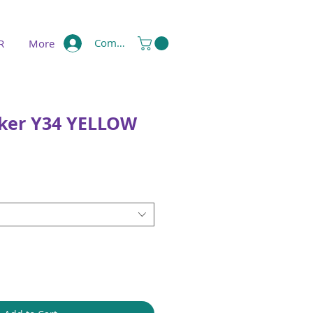
Compte
R
More
ker Y34 YELLOW