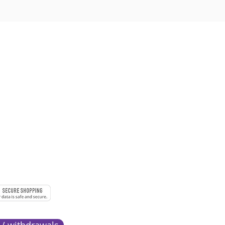
 à 18h
URE
MENTS
 / withdrawals