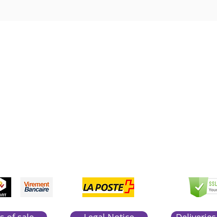
Boutique Bozart
Vente en ligne uniquement
1183 Bursins
41 79 584 51 00
+
pondons a vos appels du lundi au vendredi de 9h
CCEPTED
PAYME
SEC
NTS
PAY
ACCEP
TED
s of sale
Legal Notice
Deliveries