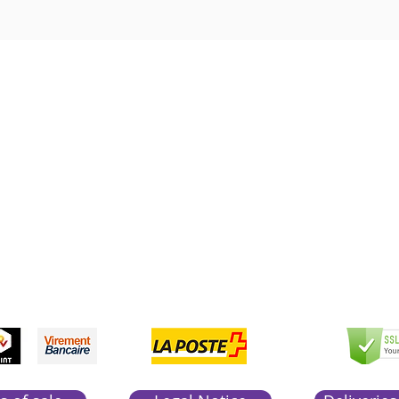
Boutique Bozart
Vente en ligne uniquement
1183 Bursins
41 79 584 51 00
+
pondons a vos appels du lundi au vendredi de 9h
CCEPTED
PAYME
SEC
NTS
PAY
ACCEP
TED