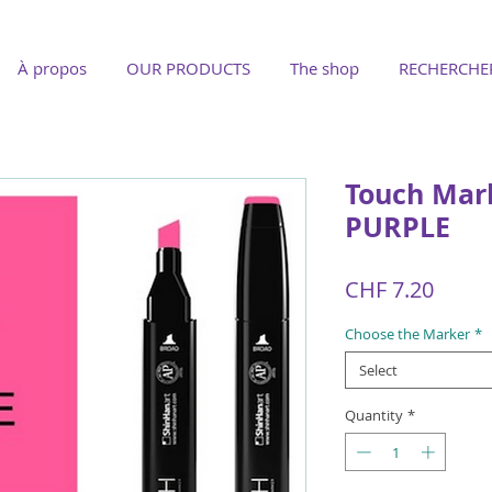
À propos
OUR PRODUCTS
The shop
RECHERCHE
Touch Mar
PURPLE
Price
CHF 7.20
Choose the Marker
*
Select
Quantity
*