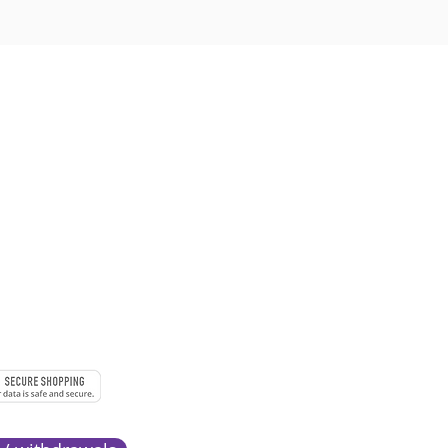
 à 18h
URE
MENTS