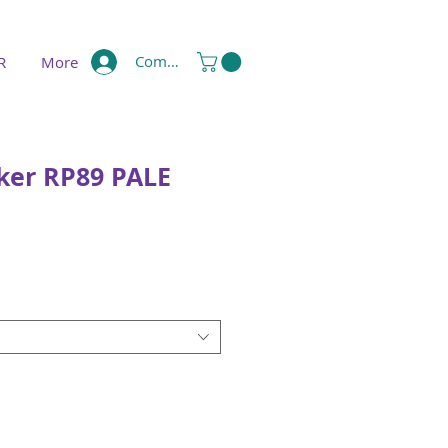
Compte
R
More
ker RP89 PALE