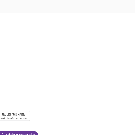
 à 18h
URE
MENTS
 / withdrawals