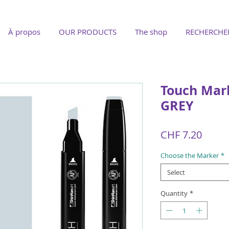
À propos
OUR PRODUCTS
The shop
RECHERCHE
Touch Mar
GREY
Price
CHF 7.20
Choose the Marker
*
Select
Quantity
*