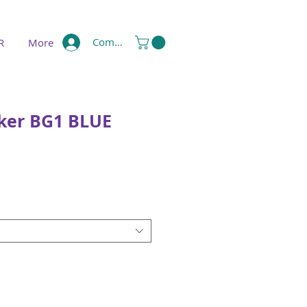
Compte
R
More
ker BG1 BLUE