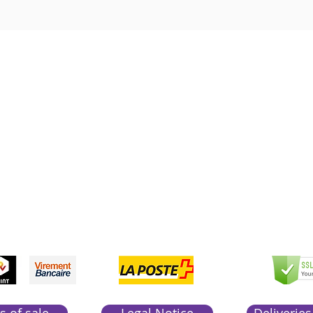
Boutique Bozart
Vente en ligne uniquement
1183 Bursins
41 79 584 51 00
+
pondons a vos appels du lundi au vendredi de 9h
CCEPTED
PAYME
SEC
NTS
PAY
ACCEP
TED
s of sale
Legal Notice
Deliveries