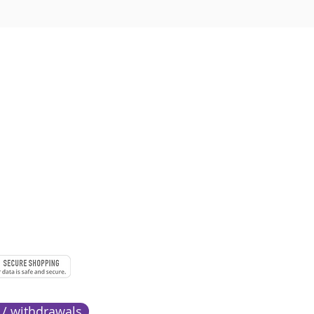
 à 18h
URE
MENTS
 / withdrawals