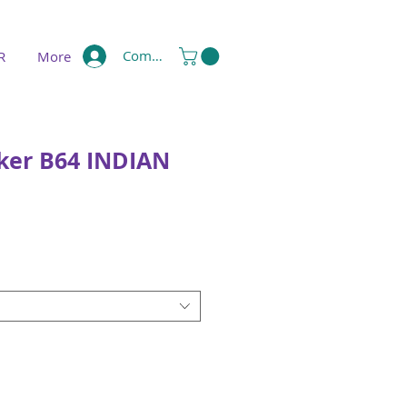
Compte
R
More
ker B64 INDIAN