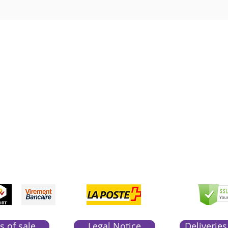
Boutique Bozart
Vente en ligne uniquement
1183 Bursins
41 79 584 51 00
+
pondons a vos appels du lundi au vendredi de 9h
CCEPTED
PAYME
SEC
NTS
PAY
ACCEP
TED
s of sale
Legal Notice
Deliveries