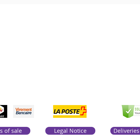
Boutique Bozart
Vente en ligne uniquement
1183 Bursins
41 79 584 51 00
+
pondons a vos appels du lundi au vendredi de 9h
CCEPTED
PAYME
SEC
NTS
PAY
ACCEP
TED
s of sale
Legal Notice
Deliveries