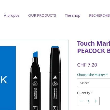
À propos
OUR PRODUCTS
The shop
RECHERCHE
Touch Mar
PEACOCK 
Price
CHF 7.20
Choose the Marker
*
Select
Quantity
*