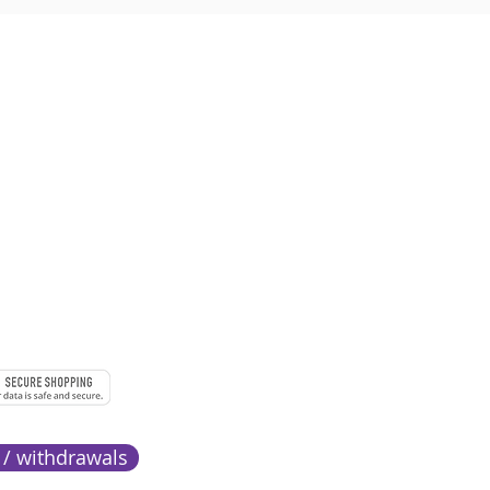
 à 18h
URE
MENTS
 / withdrawals