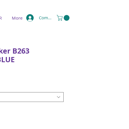
Compte
R
More
ker B263
BLUE