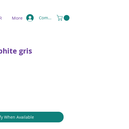
Compte
R
More
phite gris
fy When Available