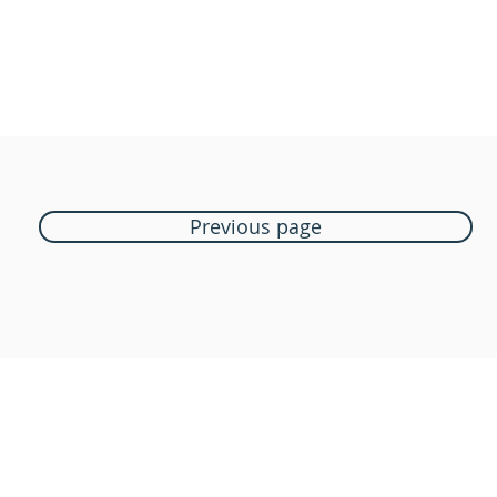
Previous page
Boutique Bozart
Vente en ligne uniquement
1183 Bursins