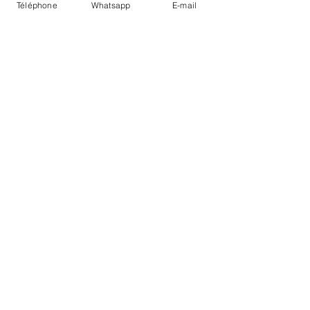
Téléphone
Whatsapp
E-mail
PAYMENTS
ACCEPTED
SECURE PAYMENTS
Conditions of sale
Deliveries / withdrawals
Legal Notice