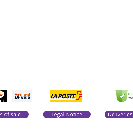
Boutique Bozart
Vente en ligne uniquement
1183 Bursins
41 79 584 51 00
+
pondons a vos appels du lundi au vendredi de 9h
CCEPTED
PAYME
SEC
NTS
PAY
ACCEP
TED
s of sale
Legal Notice
Deliveries