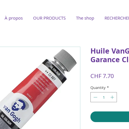
À propos
OUR PRODUCTS
The shop
RECHERCHE
Huile Van
Garance Cl
Price
CHF 7.70
Quantity
*