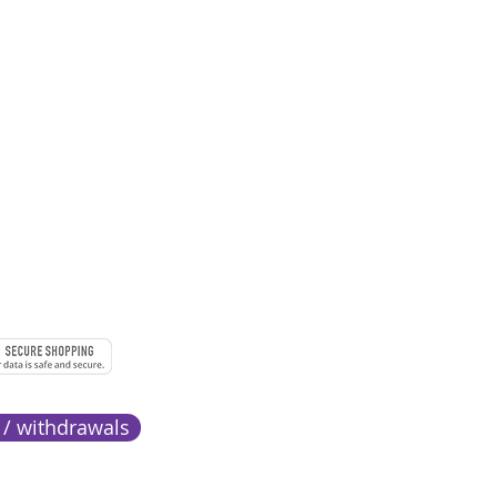
 à 18h
URE
MENTS
 / withdrawals