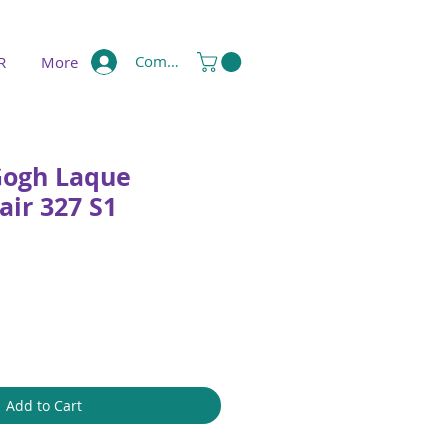
Compte
R
More
Gogh Laque
air 327 S1
Add to Cart