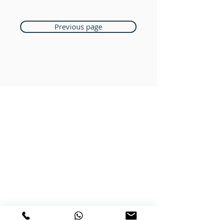
Previous page
Boutique Bozart
Vente en ligne uniquement
1183 Bursins
41 79 584 51 00
+
Nous répondons a vos appels
du lundi au vendredi de 9h à 18h
PAYMENTS