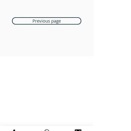
Previous page
Boutique Bozart
Vente en ligne uniquement
1183 Bursins
41 79 584 51 00
+
Nous répondons a vos appels
du lundi au vendredi de 9h à 18h
PAYMENTS