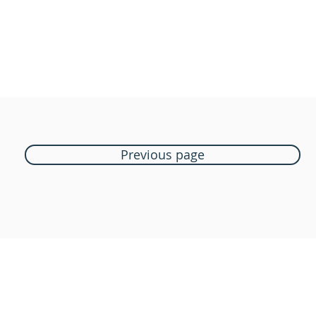
Previous page
Boutique Bozart
Vente en ligne uniquement
1183 Bursins