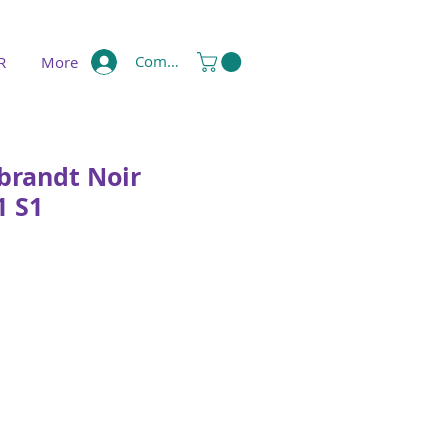
Compte
R
More
brandt Noir
1 S1
e