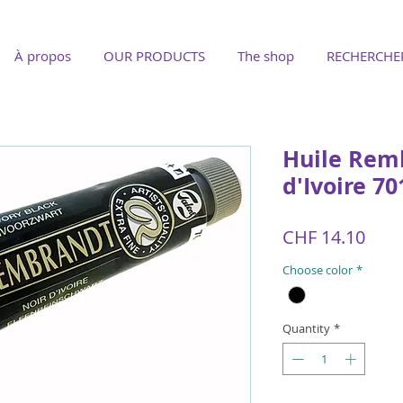
À propos
OUR PRODUCTS
The shop
RECHERCHE
Huile Rem
d'Ivoire 70
Pric
CHF 14.10
Choose color
*
Quantity
*