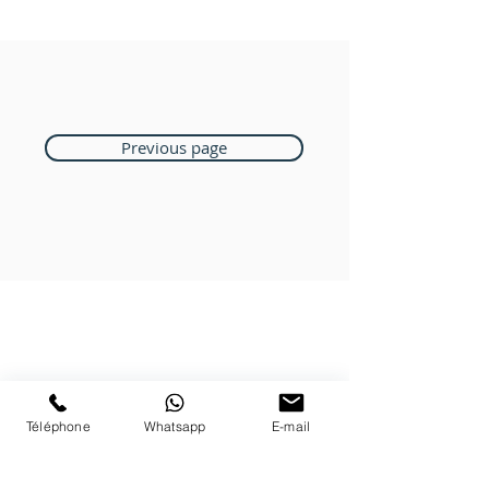
Previous page
Boutique Bozart
Vente en ligne uniquement
1183 Bursins
Téléphone
Whatsapp
E-mail
41 79 584 51 00
+
Nous répondons a vos appels