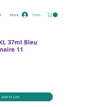
Compte
R
More
 XL 37ml Bleu
maire 11
Add to Cart