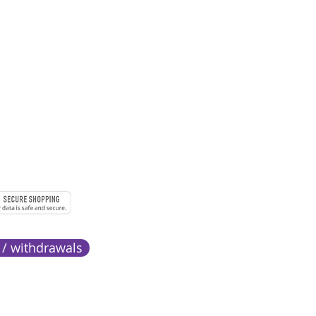
 à 18h
URE
MENTS
 / withdrawals