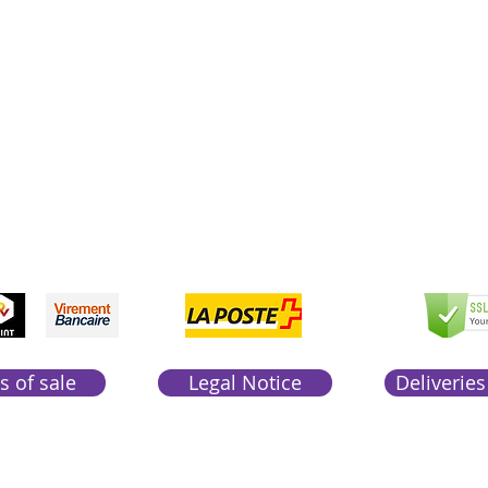
Vente en ligne uniquement
1183 Bursins
41 79 584 51 00
+
pondons a vos appels du lundi au vendredi de 9h
CCEPTED
PAYME
SEC
NTS
PAY
ACCEP
TED
s of sale
Legal Notice
Deliveries
Boutique Bozart - Web Artist :
Reverseweb
©