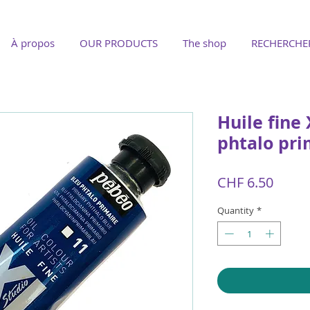
À propos
OUR PRODUCTS
The shop
RECHERCHE
Huile fine
phtalo pri
Price
CHF 6.50
Quantity
*