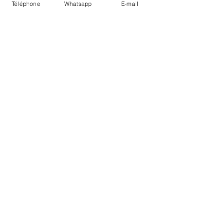
Téléphone
Whatsapp
E-mail
PAYMENTS
ACCEPTED
SECURE PAYMENTS
Conditions of sale
Deliveries / withdrawals
Legal Notice