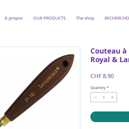
À propos
OUR PRODUCTS
The shop
RECHERCHE
Couteau à 
Royal & La
Price
CHF 8.90
Quantity
*