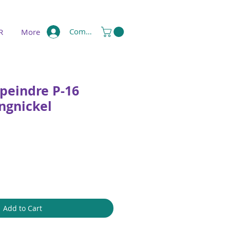
Compte
R
More
peindre P-16
ngnickel
Add to Cart