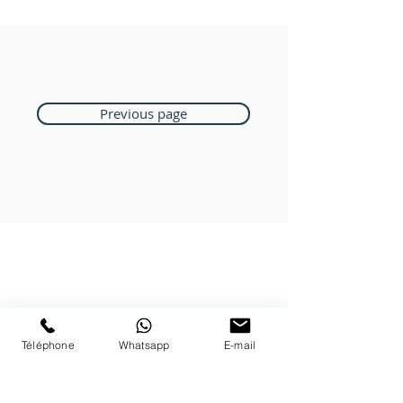
Previous page
Boutique Bozart
Vente en ligne uniquement
1183 Bursins
Téléphone
Whatsapp
E-mail
41 79 584 51 00
+
Nous répondons a vos appels