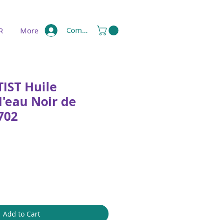
Compte
R
More
IST Huile
l'eau Noir de
702
e
Add to Cart