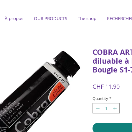
À propos
OUR PRODUCTS
The shop
RECHERCHE
COBRA ART
diluable à 
Bougie S1-
Pric
CHF 11.90
Quantity
*