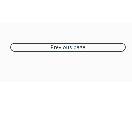
Previous page
Boutique Bozart
Vente en ligne uniquement
1183 Bursins
41 79 584 51 00
+