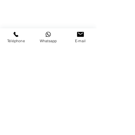
1183 Bursins
41 79 584 51 00
+
Nous répondons a vos appels
du lundi au vendredi de 9h à 18h
Téléphone
Whatsapp
E-mail
PAYMENTS
ACCEPTED
PAYMENTS
ACCEPTED
SECURE PAYMENTS