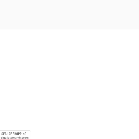
 à 18h
URE
MENTS