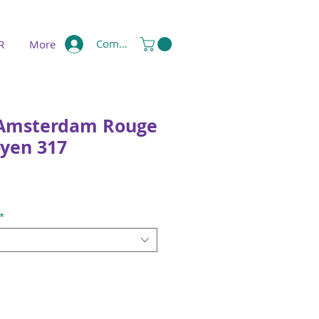
Compte
R
More
 Amsterdam Rouge
oyen 317
Sale
Price
*