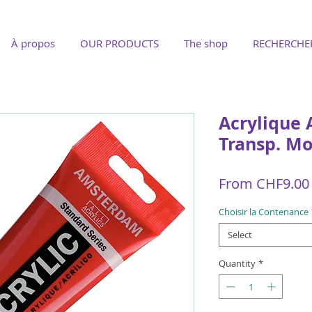
À propos
OUR PRODUCTS
The shop
RECHERCHE
Acrylique
Transp. M
From
CHF9.00
Choisir la Contenance
Select
Quantity
*