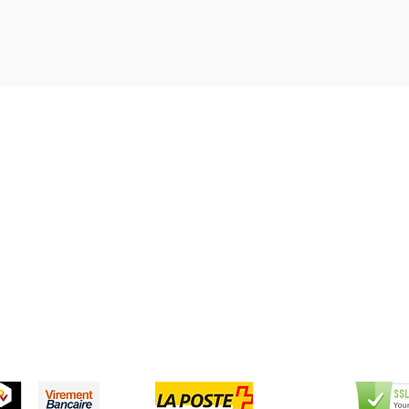
Boutique Bozart
Vente en ligne uniquement
1183 Bursins
41 79 584 51 00
+
pondons a vos appels du lundi au vendredi de 9h
CCEPTED
PAYME
SEC
NTS
PAY
ACCEP
TED