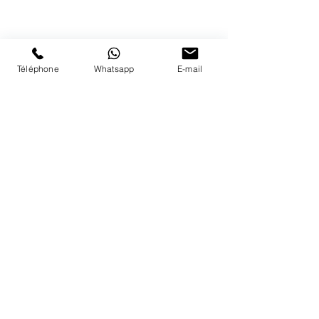
41 79 584 51 00
+
Nous répondons a vos appels
du lundi au vendredi de 9h à 18h
PAIEMENTS ACCEPTÉS
Téléphone
Whatsapp
E-mail
LIVRAISON
PAIEMENTS SECURISÉS
Conditions Générales
Livraisons