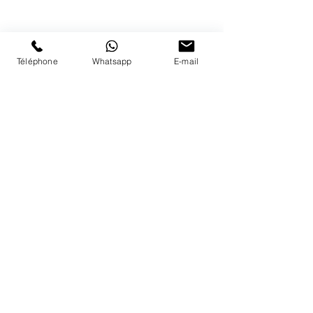
Nous répondons a vos appels
du lundi au vendredi de 9h à 18h
PAIEMENTS ACCEPTÉS
Téléphone
Whatsapp
E-mail
LIVRAISON
PAIEMENTS SECURISÉS
Conditions Générales
Livraisons
Mentions légales