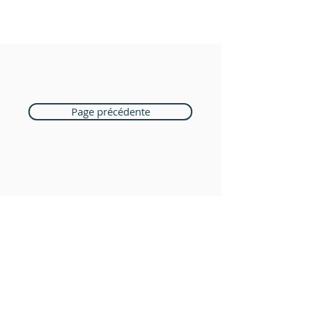
Page précédente
Boutique Bozart
Vente en ligne uniquement
1183 Bursins
41 79 584 51 00
+