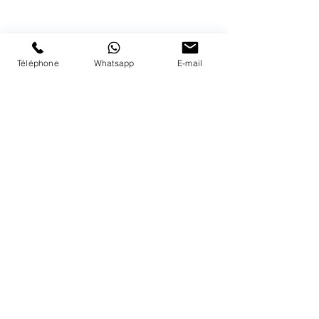
Nous répondons a vos appels
du lundi au vendredi de 9h à 18h
PAIEMENTS ACCEPTÉS
Téléphone
Whatsapp
E-mail
LIVRAISON
PAIEMENTS SECURISÉS
Conditions Générales
Livraisons
Mentions légales