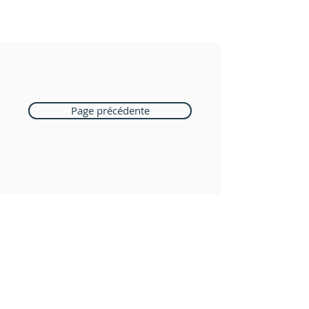
Page précédente
Boutique Bozart
Vente en ligne uniquement
1183 Bursins
41 79 584 51 00
+