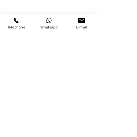
Nous répondons a vos appels
du lundi au vendredi de 9h à 18h
PAIEMENTS ACCEPTÉS
Téléphone
Whatsapp
E-mail
LIVRAISON
PAIEMENTS SECURISÉS
Conditions Générales
Livraisons
Mentions légales