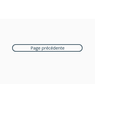
Page précédente
Boutique Bozart
Vente en ligne uniquement
1183 Bursins
41 79 584 51 00
+