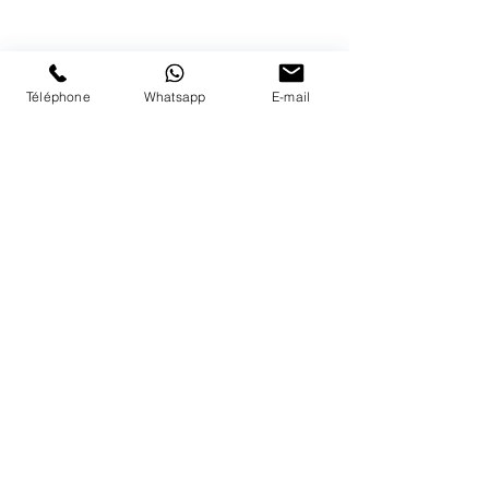
Nous répondons a vos appels
du lundi au vendredi de 9h à 18h
PAIEMENTS ACCEPTÉS
Téléphone
Whatsapp
E-mail
LIVRAISON
PAIEMENTS SECURISÉS
Conditions Générales
Livraisons
Mentions légales