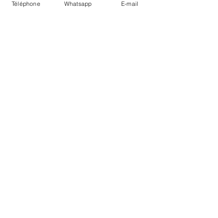
Téléphone
Whatsapp
E-mail
LIVRAISON
PAIEMENTS SECURISÉS
Conditions Générales
Livraisons
Mentions légales
Boutique Bozart - Artiste web :
©
Reverseweb - Genève