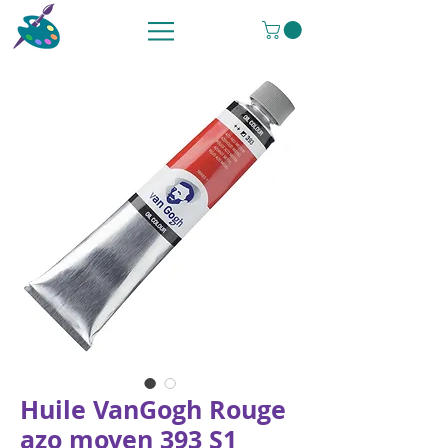
Huile VanGogh Rouge
azo moyen 393 S1