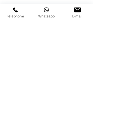
PAIEMENTS ACCEPTÉS
Téléphone
Whatsapp
E-mail
LIVRAISON
PAIEMENTS SECURISÉS
Conditions Générales
Livraisons
Mentions légales