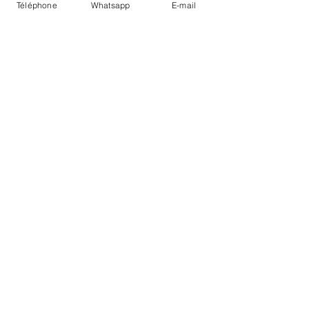
Téléphone
Whatsapp
E-mail
LIVRAISON
PAIEMENTS SECURISÉS
Conditions Générales
Livraisons
Mentions légales
Boutique Bozart - Artiste web :
©
Reverseweb - Genève