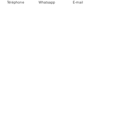
Téléphone
Whatsapp
E-mail
LIVRAISON
PAIEMENTS SECURISÉS
Conditions Générales
Livraisons
Mentions légales
Boutique Bozart - Artiste web :
©
Reverseweb - Genève