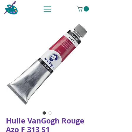
Huile VanGogh Rouge
Azo F 313 S1