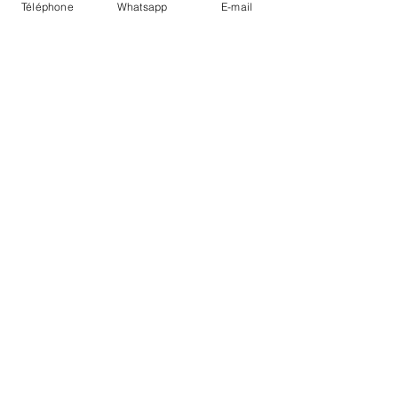
Téléphone
Whatsapp
E-mail
LIVRAISON
PAIEMENTS SECURISÉS
Conditions Générales
Livraisons
Mentions légales
Boutique Bozart - Artiste web :
©
Reverseweb - Genève