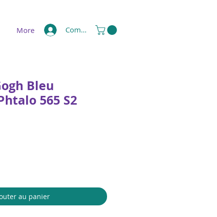
Compte
More
Gogh Bleu
Phtalo 565 S2
outer au panier