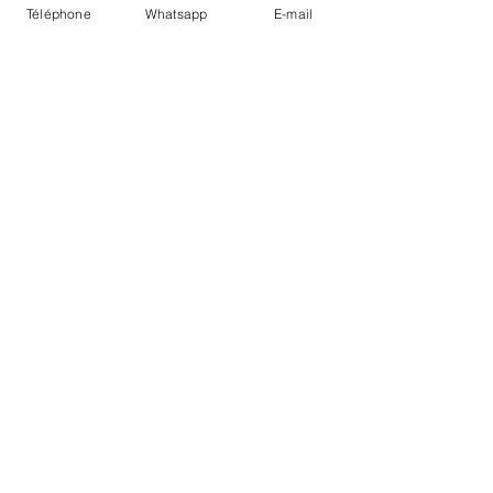
Téléphone
Whatsapp
E-mail
LIVRAISON
PAIEMENTS SECURISÉS
Conditions Générales
Livraisons
Mentions légales
Boutique Bozart - Artiste web :
©
Reverseweb - Genève