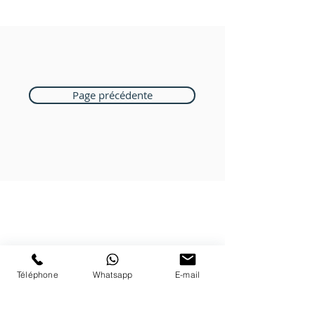
Page précédente
Boutique Bozart
Vente en ligne uniquement
1183 Bursins
Téléphone
Whatsapp
E-mail
41 79 584 51 00
+
Nous répondons a vos appels