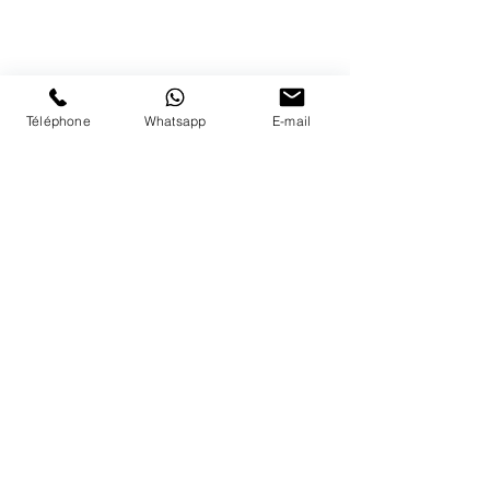
41 79 584 51 00
+
Nous répondons a vos appels
du lundi au vendredi de 9h à 18h
PAIEMENTS ACCEPTÉS
Téléphone
Whatsapp
E-mail
LIVRAISON
PAIEMENTS SECURISÉS
Conditions Générales
Livraisons