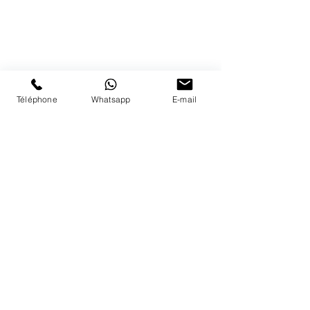
1183 Bursins
41 79 584 51 00
+
Nous répondons a vos appels
du lundi au vendredi de 9h à 18h
Téléphone
Whatsapp
E-mail
PAIEMENTS ACCEPTÉS
LIVRAISON
PAIEMENTS SECURISÉS
Conditions Générales