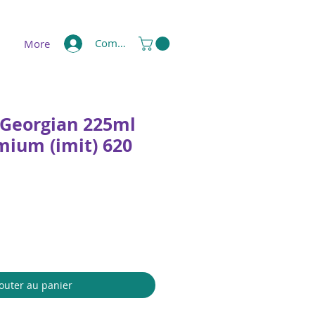
Compte
More
 Georgian 225ml
mium (imit) 620
outer au panier