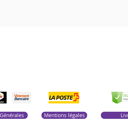
Boutique Bozart
Vente en ligne uniquement
1183 Bursins
41 79 584 51 00
+
pondons a vos appels du lundi au vendredi de 9h
S
LIVRAISON
PAIEM
 Générales
Mentions légales
Liv