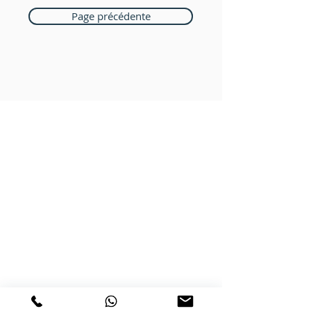
Page précédente
Boutique Bozart
Vente en ligne uniquement
1183 Bursins
41 79 584 51 00
+
Nous répondons a vos appels
du lundi au vendredi de 9h à 18h
PAIEMENTS ACCEPTÉS