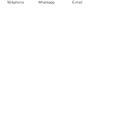
Téléphone
Whatsapp
E-mail
LIVRAISON
PAIEMENTS SECURISÉS
Conditions Générales
Livraisons
Mentions légales
Boutique Bozart - Artiste web :
©
Reverseweb - Genève