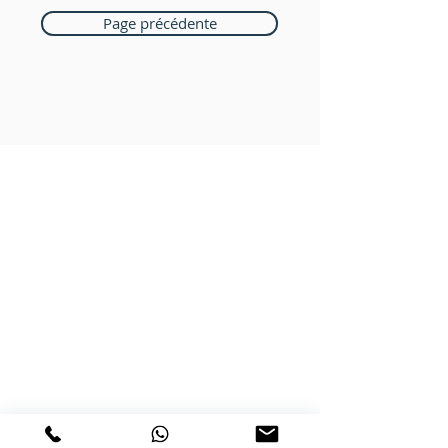
Page précédente
Boutique Bozart
Vente en ligne uniquement
1183 Bursins
41 79 584 51 00
+
Nous répondons a vos appels
du lundi au vendredi de 9h à 18h
PAIEMENTS ACCEPTÉS