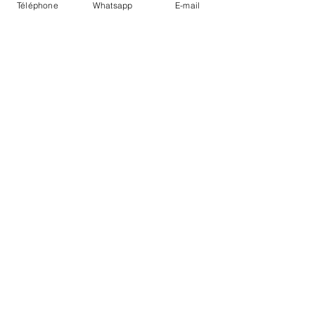
Téléphone
Whatsapp
E-mail
LIVRAISON
PAIEMENTS SECURISÉS
Conditions Générales
Livraisons
Mentions légales
Boutique Bozart - Artiste web :
©
Reverseweb - Genève