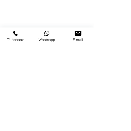
1183 Bursins
41 79 584 51 00
+
Nous répondons a vos appels
du lundi au vendredi de 9h à 18h
Téléphone
Whatsapp
E-mail
PAIEMENTS ACCEPTÉS
LIVRAISON
PAIEMENTS SECURISÉS
Conditions Générales