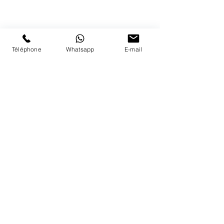
41 79 584 51 00
+
Nous répondons a vos appels
du lundi au vendredi de 9h à 18h
PAIEMENTS ACCEPTÉS
Téléphone
Whatsapp
E-mail
LIVRAISON
PAIEMENTS SECURISÉS
Conditions Générales
Livraisons