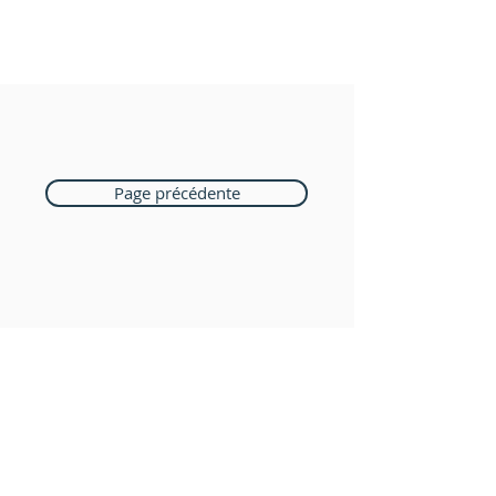
Page précédente
Boutique Bozart
Vente en ligne uniquement
1183 Bursins