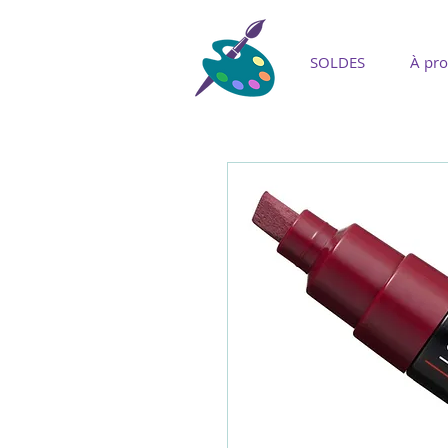
SOLDES
À pr