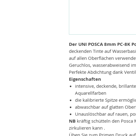
Der UNI POSCA 8mm PC-8K Po
deckenden Tinte auf Wasserbasi
auf allen Oberflächen verwende
Geruchlos, wasserabweisend im 
Perfekte Abdichtung dank Vent
Eigenschaften
intensive, deckende, brillant
Aquarellfarben
die kalibrierte Spitze ermögl
abwaschbar auf glatten Oberf
Unauslöschbar auf rauen, po
NB
kräftig schütteln den Posca M
zirkulieren
kann
.
Üben Sie zum Primen Druck auf 