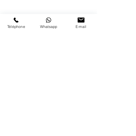
Nous répondons a vos appels
du lundi au vendredi de 9h à 18h
PAIEMENTS ACCEPTÉS
Téléphone
Whatsapp
E-mail
LIVRAISON
PAIEMENTS SECURISÉS
Conditions Générales
Livraisons
Mentions légales