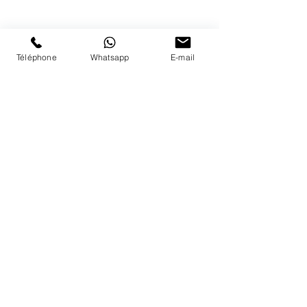
Nous répondons a vos appels
du lundi au vendredi de 9h à 18h
PAIEMENTS ACCEPTÉS
Téléphone
Whatsapp
E-mail
LIVRAISON
PAIEMENTS SECURISÉS
Conditions Générales
Livraisons
Mentions légales