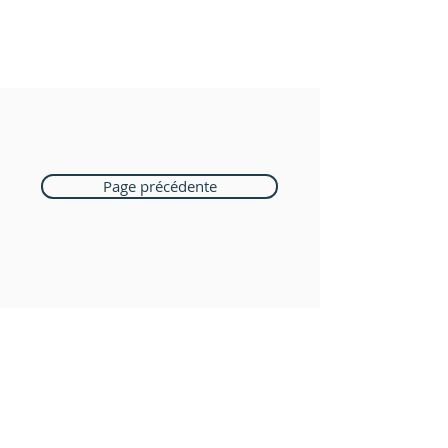
Page précédente
Boutique Bozart
Vente en ligne uniquement
1183 Bursins