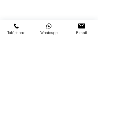
41 79 584 51 00
+
Nous répondons a vos appels
du lundi au vendredi de 9h à 18h
PAIEMENTS ACCEPTÉS
Téléphone
Whatsapp
E-mail
LIVRAISON
PAIEMENTS SECURISÉS
Conditions Générales
Livraisons