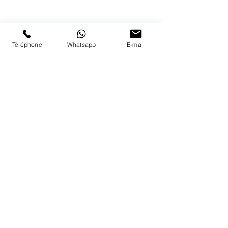
Nous répondons a vos appels
du lundi au vendredi de 9h à 18h
PAIEMENTS ACCEPTÉS
Téléphone
Whatsapp
E-mail
LIVRAISON
PAIEMENTS SECURISÉS
Conditions Générales
Livraisons
Mentions légales