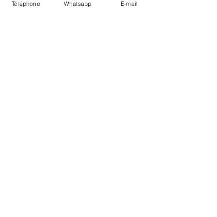
Téléphone
Whatsapp
E-mail
LIVRAISON
PAIEMENTS SECURISÉS
Conditions Générales
Livraisons
Mentions légales
Boutique Bozart - Artiste web :
©
Reverseweb - Genève