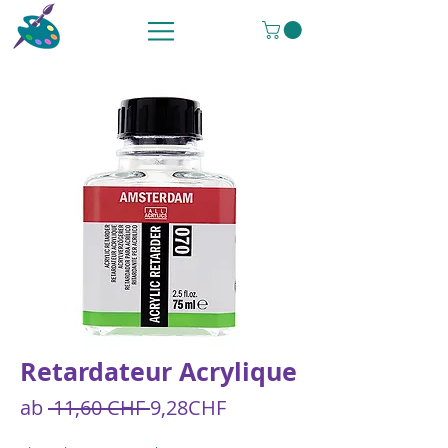
Retardateur Acrylique
Standardpreis
Sale-
ab
 11,60 CHF 
9,28CHF
Preis