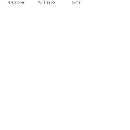
Téléphone
Whatsapp
E-mail
LIVRAISON
PAIEMENTS SECURISÉS
Conditions Générales
Livraisons
Mentions légales
Boutique Bozart - Artiste web :
©
Reverseweb - Genève