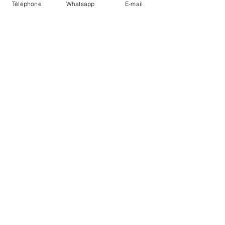
Téléphone
Whatsapp
E-mail
LIVRAISON
PAIEMENTS SECURISÉS
Conditions Générales
Livraisons
Mentions légales
Boutique Bozart - Artiste web :
©
Reverseweb - Genève