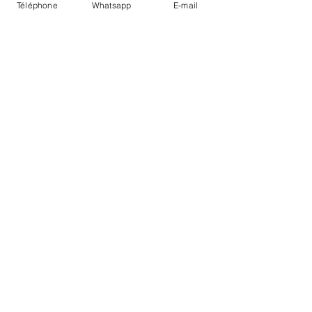
Téléphone
Whatsapp
E-mail
LIVRAISON
PAIEMENTS SECURISÉS
Conditions Générales
Livraisons
Mentions légales
Boutique Bozart - Artiste web :
©
Reverseweb - Genève