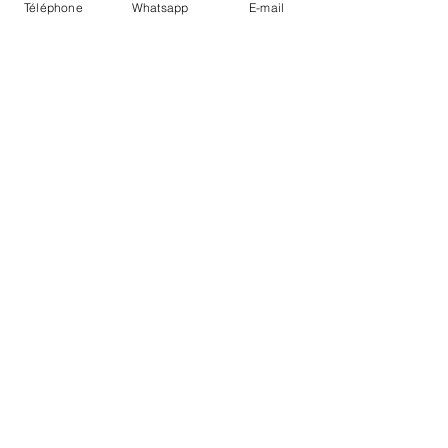
Téléphone
Whatsapp
E-mail
LIVRAISON
PAIEMENTS SECURISÉS
Conditions Générales
Livraisons
Mentions légales
Boutique Bozart - Artiste web :
©
Reverseweb - Genève