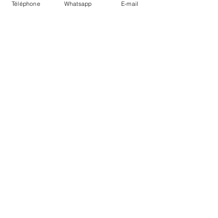
Téléphone
Whatsapp
E-mail
LIVRAISON
PAIEMENTS SECURISÉS
Conditions Générales
Livraisons
Mentions légales
Boutique Bozart - Artiste web :
©
Reverseweb - Genève